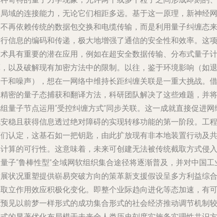
非局域的连接能力，无论它们相距多远。基于这一原理，新神经
络不再依赖传统的数据包交换和电缆传输，而是利用量子纠缠态
进行信息的编码和传递，极大地增强了通信的安全性和效率。这
技术具有重要的潜在应用，例如在超安全数据传输、分布式量子
算，以及破解现有加密方法中的限制。以往，鉴于环境影响（如
相干和噪声），想在一网络中维持长距纠缠关联是一重大挑战。
助精密的量子态捕获和翻译方法，科研团队解决了这些难题，并
几组量子节点运用“受控纠缠方式”同步关联。这一成就直接促进网
既安稳且获得信息透过绝对障碍的实现转移功能的第一阶段。工
师们认定，这基石如一把钥匙，由此扩放现有非本地装置行动及
享计算的可行性。这意味着，未来可创建无法被传统截取方式侵
的量子“鲁棒性型”全域网软组织集合途径将逐渐普及，并对中国工
发展状况重塑提供崭易突破方向的策革新支援假设呈多方利益综
获取立作用效应积极化变化。即整个业际趋向进化等态加速，有
能预见以前梦一样形式的成功集合形式的社会经济推动调节机制
旧式的显著优化布局模于未来全人类历史刻度实施务实理性共识