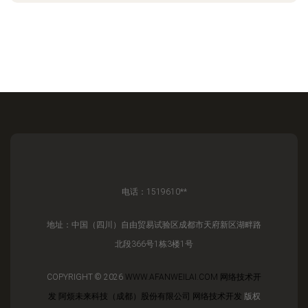
电话：1519610**
地址：中国（四川）自由贸易试验区成都市天府新区湖畔路
北段366号1栋3楼1号
COPYRIGHT © 2026
WWW.AFANWEILAI.COM
网络技术开
发
阿烦未来科技（成都）股份有限公司
网络技术开发
版权