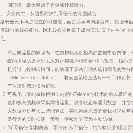
网环境，极大释放了存储和计算潜力。
三、 安全内生：从边界防护到零信任的深度融合
网络安全已不再是独立的附加层，而是必须与网络架构、数据传
度融合的核心能力。DCN核心交换机正成为实现“安全内生”的关
支点。
东西向流量的微隔离：在虚拟化程度极高的数据中心内部，
统的边界防火墙难以应对虚拟机/容器间的横向攻击。核心交
机通过与控制器协同，能够基于策略自动实施精细化的微分
（Micro-Segmentation），将安全策略直达每一个工作负载
有效遏制威胁横向扩散。
可视化与智能威胁检测：内置的Telemetry技术能够以极细
度和极高的频率采集网络流量、设备状态等遥测数据，并结
大数据分析与人工智能算法，实现网络流量的全栈可视化与
常行为的实时检测、预警，变被动响应为主动防御。
为“零信任”架构奠基：零信任“从不信任，始终验证”的理念要