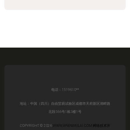
电话：1519610**
地址：中国（四川）自由贸易试验区成都市天府新区湖畔路
北段366号1栋3楼1号
COPYRIGHT © 2026
WWW.AFANWEILAI.COM
网络技术开