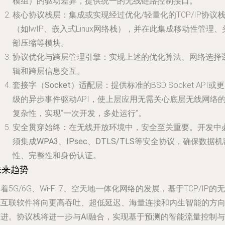
模组）的驱动差异，提供统一的无线链路控制接口。
核心协议栈层
：集成或实现经过优化/轻量化的TCP/IP协议
（如lwIP、嵌入式Linux网络栈），并在此集成移动性管理、
部压缩等模块。
协议优化与跨层管理引擎
：实现上述的优化算法、网络选择
辑和跨层信息交互。
套接字（Socket）适配层
：提供标准的BSD Socket API或
级的异步事件驱动API，使上层应用无需关心底层无线网络
复杂性，实现“一次开发，多处运行”。
安全贯穿始终
：在无线开放环境中，安全至关重要。开发中
须集成
WPA3、IPsec、DTLS/TLS
等安全协议，确保数据机
性、完整性和身份认证。
未来趋势
着5G/6G、Wi-Fi 7、空天地一体化网络的发展，基于TCP/IP的无
线互联软件将向更高吞吐、超低延迟、海量连接和内生智能的方
演进。
协议栈将进一步与AI融合
，实现基于预测的智能流量控制与