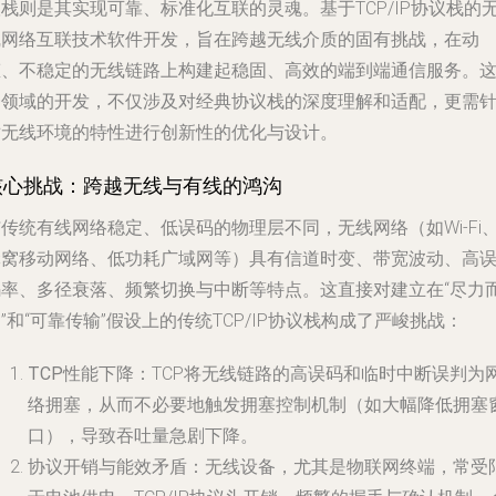
栈则是其实现可靠、标准化互联的灵魂。基于TCP/IP协议栈的
线网络互联技术软件开发，旨在跨越无线介质的固有挑战，在动
态、不稳定的无线链路上构建起稳固、高效的端到端通信服务。
一领域的开发，不仅涉及对经典协议栈的深度理解和适配，更需
对无线环境的特性进行创新性的优化与设计。
核心挑战：跨越无线与有线的鸿沟
传统有线网络稳定、低误码的物理层不同，无线网络（如Wi-Fi
蜂窝移动网络、低功耗广域网等）具有信道时变、带宽波动、高
码率、多径衰落、频繁切换与中断等特点。这直接对建立在“尽力
”和“可靠传输”假设上的传统TCP/IP协议栈构成了严峻挑战：
TCP性能下降
：TCP将无线链路的高误码和临时中断误判为
络拥塞，从而不必要地触发拥塞控制机制（如大幅降低拥塞
口），导致吞吐量急剧下降。
协议开销与能效矛盾
：无线设备，尤其是物联网终端，常受