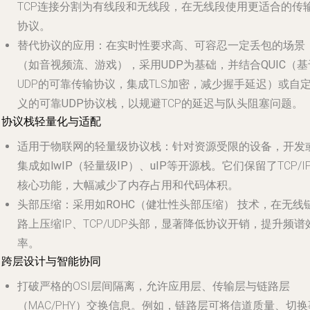
TCP连接分割为有线段和无线段，在无线段使用更适合的传
协议。
替代协议的应用
：在实时性要求高、可容忍一定丢包的场景
（如音视频流、游戏），采用
UDP
为基础，并结合
QUIC
（基
UDP的可靠传输协议，集成TLS加密，减少握手延迟）或
自
义的可靠UDP协议栈
，以规避TCP的延迟与队头阻塞问题。
. 协议栈轻量化与适配
适用于物联网的轻量级协议栈
：针对资源受限的设备，开发
集成如
lwIP（轻量级IP）
、
uIP
等开源栈。它们保留了TCP/I
核心功能，大幅减少了内存占用和代码体积。
头部压缩
：采用如
ROHC（健壮性头部压缩）
技术，在无线
路上压缩IP、TCP/UDP头部，显著降低协议开销，提升频谱
率。
. 跨层设计与智能协同
打破严格的OSI层间隔离，允许应用层、传输层与链路层
（MAC/PHY）交换信息。例如，链路层可将信道质量、切换