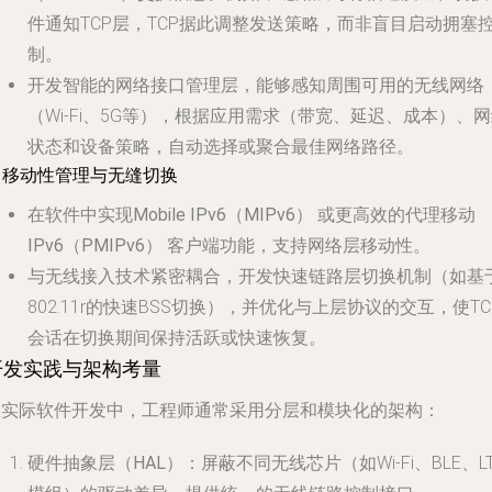
件通知TCP层，TCP据此调整发送策略，而非盲目启动拥塞
制。
开发
智能的网络接口管理层
，能够感知周围可用的无线网络
（Wi-Fi、5G等），根据应用需求（带宽、延迟、成本）、
状态和设备策略，自动选择或聚合最佳网络路径。
. 移动性管理与无缝切换
在软件中实现
Mobile IPv6（MIPv6）
或更高效的
代理移动
IPv6（PMIPv6）
客户端功能，支持网络层移动性。
与无线接入技术紧密耦合，开发
快速链路层切换
机制（如基
802.11r的快速BSS切换），并优化与上层协议的交互，使TC
会话在切换期间保持活跃或快速恢复。
开发实践与架构考量
在实际软件开发中，工程师通常采用分层和模块化的架构：
硬件抽象层（HAL）
：屏蔽不同无线芯片（如Wi-Fi、BLE、LT