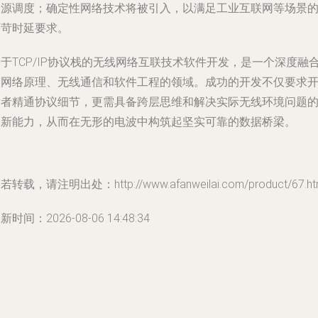
资源调度；
确定性网络技术
将被引入，以满足工业互联网等场景
严苛时延要求。
于TCP/IP协议栈的无线网络互联技术软件开发，是一个深度融
了网络原理、无线通信和软件工程的领域。成功的开发不仅要求
发者精通协议细节，更需具备跨层思维和解决实际无线环境问题
创新能力，从而在无形的电波中构筑起坚实可靠的数据桥梁。
若转载，请注明出处：http://www.afanweilai.com/product/67.ht
新时间：2026-08-06 14:48:34