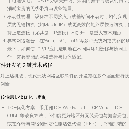
于电池供电。TCP/IP协议头开销、频繁的握手与确认机制，
消耗宝贵的无线带宽与设备能量。
移动性管理
：设备在不同接入点或基站间移动时，如何实现I
层的无缝切换（如Mobile IP）或更高效的链路层快速切换，
持上层连接（尤其是TCP连接）不断开，是重大技术难点。
异构网络融合
：在Wi-Fi、5G、LoRa等多种无线网络共存的
景下，如何使TCP/IP应用透明地在不同网络间迁移与协同工
作，需要智能的网络选择与协议适配。
软件开发的关键技术路径
应对上述挑战，现代无线网络互联软件的开发需在多个层面进行
术创新。
. 传输层协议优化与定制
TCP优化方案
：采用如TCP Westwood、TCP Veno、TCP
CUBIC等改良算法，它们能更好地区分无线丢包与拥塞丢包
或在终端与网络侧部署
性能增强代理（PEP）
，将端到端的